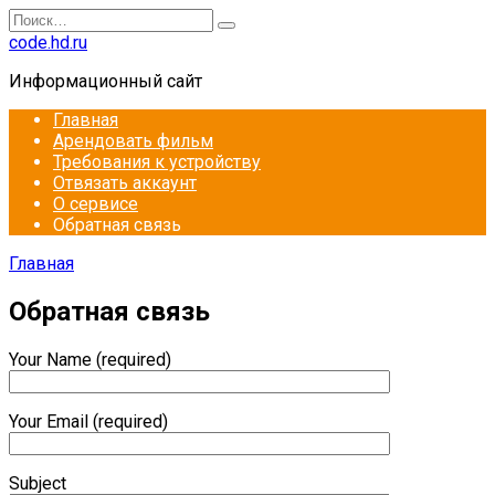
Перейти
Search
к
for:
code.hd.ru
содержанию
Информационный сайт
Главная
Арендовать фильм
Требования к устройству
Отвязать аккаунт
О сервисе
Обратная связь
Главная
Обратная связь
Your Name (required)
Your Email (required)
Subject